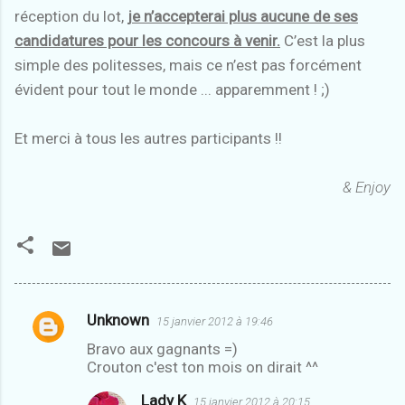
réception du lot,
je n’accepterai plus aucune de ses
candidatures pour les concours à venir.
C’est la plus
simple des politesses, mais ce n’est pas forcément
évident pour tout le monde ... apparemment ! ;)
Et merci à tous les autres participants !!
& Enjoy
Unknown
15 janvier 2012 à 19:46
C
Bravo aux gagnants =)
o
Crouton c'est ton mois on dirait ^^
m
Lady K
15 janvier 2012 à 20:15
m