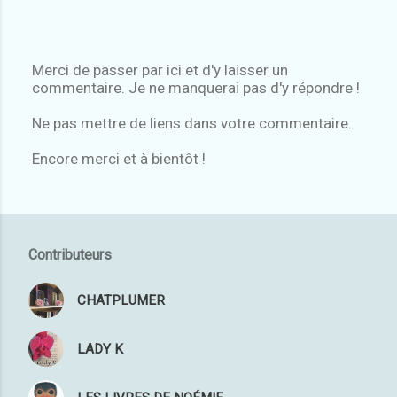
Merci de passer par ici et d'y laisser un
commentaire. Je ne manquerai pas d'y répondre !
E
n
Ne pas mettre de liens dans votre commentaire.
r
e
Encore merci et à bientôt !
g
i
s
t
r
e
Contributeurs
r
u
CHATPLUMER
n
c
o
LADY K
m
m
e