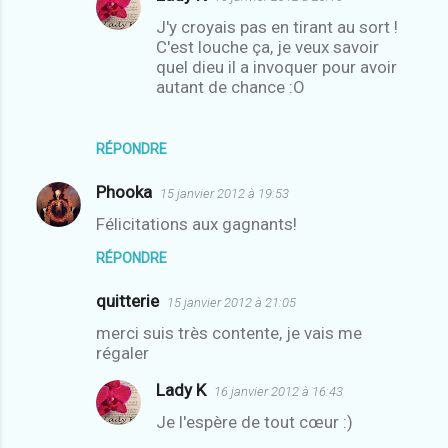
J'y croyais pas en tirant au sort !
e
C'est louche ça, je veux savoir
n
quel dieu il a invoquer pour avoir
t
autant de chance :O
a
i
RÉPONDRE
r
Phooka
e
15 janvier 2012 à 19:53
s
Félicitations aux gagnants!
RÉPONDRE
quitterie
15 janvier 2012 à 21:05
merci suis très contente, je vais me
régaler
Lady K
16 janvier 2012 à 16:43
Je l'espère de tout cœur :)